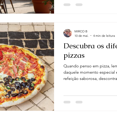
ambiente acolhedor e prato
diretamente para a Itália. Ho
comigo alguns dos melhores 
verdadeira cozinha italiana 
Fresco Restaurante se desta
MIRCO B
qu
10 de mai.
4 min de leitura
Descubra os dif
pizzas
Quando penso em pizza, le
daquele momento especial 
refeição saborosa, descontra
pizza é, sem dúvida, um dos 
amados em todo o mundo. M
muitos tipos de pizzas, cada
únicas que agradam a difere
convido você a embarcar co
para descobrir os diferentes