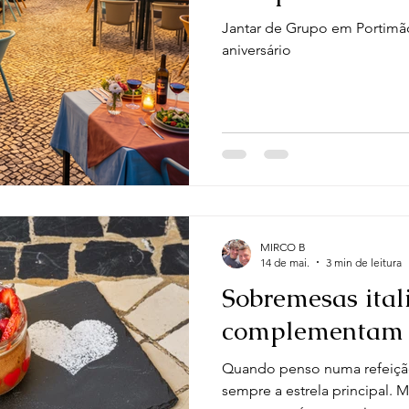
Jantar de Grupo em Portimão para empresa, amigos
aniversário
MIRCO B
14 de mai.
3 min de leitura
Sobremesas ital
complementam 
Quando penso numa refeição i
sempre a estrela principal. 