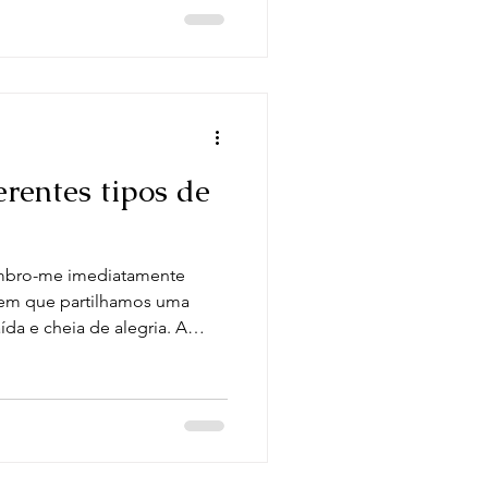
s que nos transportam
je, convido-vos a descobrir
locais para saborear a
em Portimão, onde o Al
ca como uma referência para
erentes tipos de
mbro-me imediatamente
em que partilhamos uma
ída e cheia de alegria. A
pratos mais versáteis e
as sabiam que existem
 uma com características
ntes paladares? Hoje,
migo numa viagem deliciosa
 tipos de pizzas e aprender