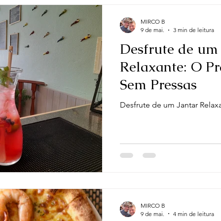
um pouco mais sobre e
MIRCO B
9 de mai.
3 min de leitura
Desfrute de um 
Relaxante: O P
Sem Pressas
Desfrute de um Jantar Relax
MIRCO B
9 de mai.
4 min de leitura