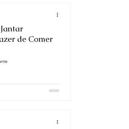
Jantar
razer de Comer
ante