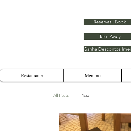
Reservas | Book
Take Away
Ganha Descontos Imed
Restaurante
Membro
All Posts
Pizza