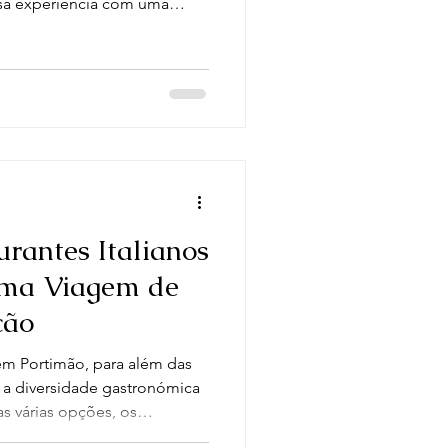
ssa experiência com uma
a todos os sabores e deixa
ão completa. Hoje, quero
 das melhores opções de
a perfeição com pizzas,
oriza uma refeição de
lhedor e descontraído. A
rantes Italianos
Uma Viagem de
ção
em Portimão, para além das
é a diversidade gastronómica
as várias opções, os
cam-se pela sua autenticidade,