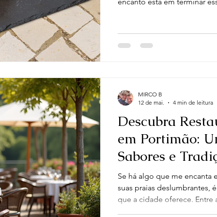
encanto está em terminar e
sobremesa italiana que realç
aquela sensação de satisfaç
partilhar convosco algumas
sobremesas que combinam n
especialmente para quem val
qualidade num ambiente aco
magia das so
MIRCO B
12 de mai.
4 min de leitura
Descubra Restau
em Portimão: 
Sabores e Tradi
Se há algo que me encanta 
suas praias deslumbrantes, 
que a cidade oferece. Entre 
restaurantes italianos desta