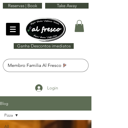
Reservas | Book
Take Away
Ganha Descontos imediatos
Membro Familia Al Fresco
Login
Blog
Pizza
All