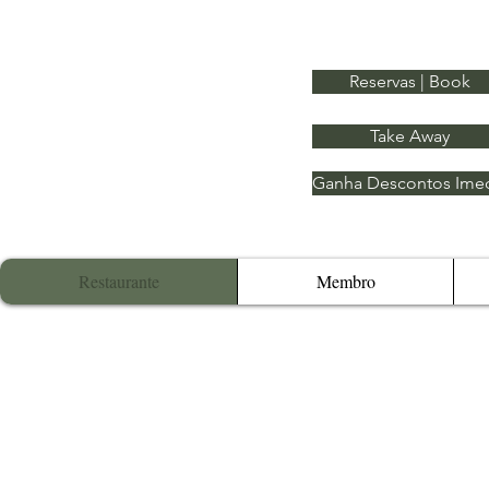
Reservas | Book
Take Away
Ganha Descontos Imed
Restaurante
Membro