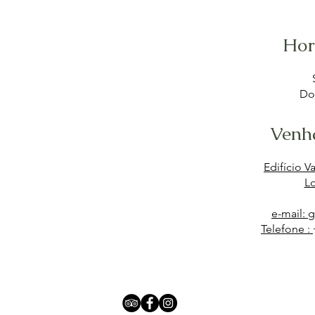
Hor
Do
Venh
Edifício V
Lo
e-mail: 
Telefone :