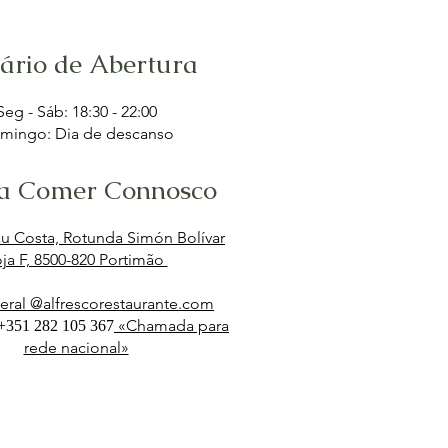
ário de Abertura
Seg - Sáb: 18:30 - 22:00
mingo: Dia de descanso
a Comer Connosco
au Costa, Rotunda Simón Bolívar
ja F, 8500-820 Portimão
geral @alfrescorestaurante.com
«Chamada para
+351 282 105 367
rede nacional»