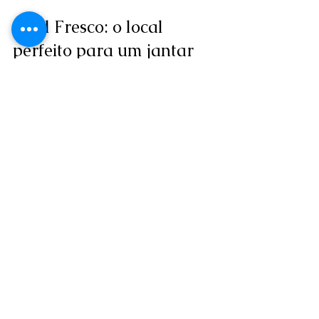
O Al Fresco: o local 
perfeito para um jantar 
relaxante
Se procura um espaço que reúna tudo 
o que descrevi, o Al Fresco 
Restaurante é o lugar ideal. Com uma 
atmosfera acolhedora, autenticidade 
italiana e uma carta de vinhos 
cuidadosamente selecionada, este 
restaurante oferece uma experiência 
gastronómica que convida a ficar.
O Al Fresco valoriza a qualidade dos 
ingredientes e a apresentação dos 
pratos, tornando cada refeição um 
momento especial para partilhar nas 