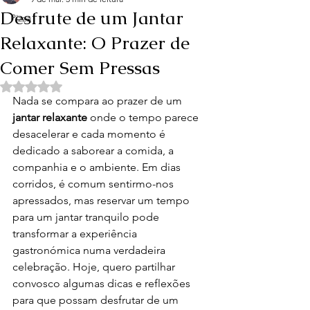
Desfrute de um Jantar
Pizza
Relaxante: O Prazer de
Comer Sem Pressas
Avaliado com NaN de 5 estrelas.
Nada se compara ao prazer de um 
jantar relaxante
 onde o tempo parece 
desacelerar e cada momento é 
dedicado a saborear a comida, a 
companhia e o ambiente. Em dias 
corridos, é comum sentirmo-nos 
apressados, mas reservar um tempo 
para um jantar tranquilo pode 
transformar a experiência 
gastronómica numa verdadeira 
celebração. Hoje, quero partilhar 
convosco algumas dicas e reflexões 
para que possam desfrutar de um 