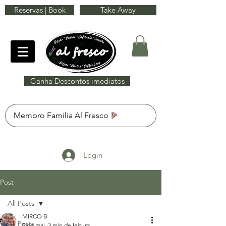
Reservas | Book
Take Away
Ganha Descontos imediatos
Membro Familia Al Fresco
Login
Post
All Posts
MIRCO B
All Posts
9 de mai.
3 min de leitura