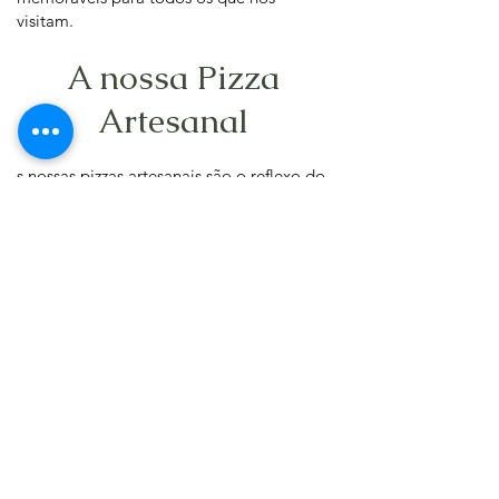
visitam.
A nossa Pizza
Artesanal
s nossas pizzas artesanais são o reflexo do
compromisso com a qualidade e a
tradição. Cada massa é preparada pela
nossa equipa e submetida a um processo
de fermentação de 48 horas, garantindo
leveza e sabor inigualáveis. Abrimos a
massa à mão e utilizamos ingredientes
frescos e selecionados para criar
combinações que surpreendem o paladar.
Venha descobrir o que faz do Al Fresco
um lugar especial para desfrutar de uma
refeição inesquecível. Estamos ansiosos
por recebê-lo!