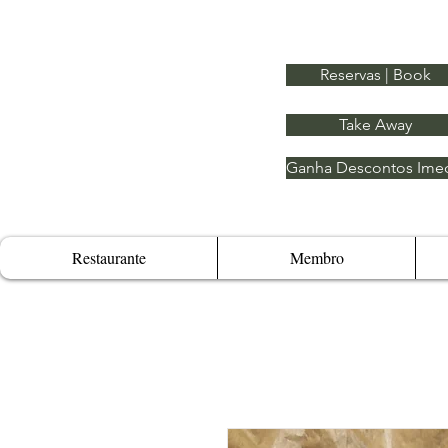
Reservas | Book
Take Away
Ganha Descontos Imed
Restaurante
Membro