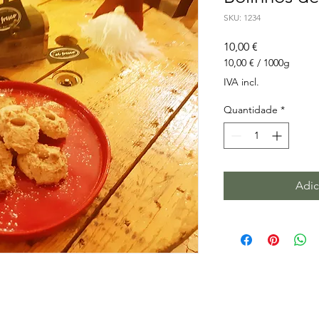
SKU: 1234
Preço
10,00 €
10,00 €
/
1000g
10,00 €
IVA incl.
por
1000
Quantidade
*
gramas
Adic