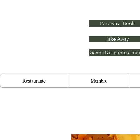
Reservas | Book
Take Away
Ganha Descontos Imed
Restaurante
Membro