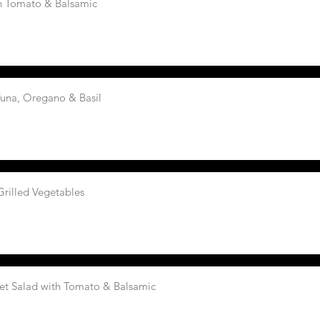
th Tomato & Balsamic
Tuna, Oregano & Basil
ettuce, Rockets & Grilled Vegetables
ket Salad with Tomato & Balsamic