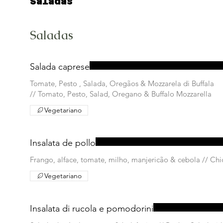
Saladas
Saladas
Salada caprese
Tomate, Pesto , Salada, Oregãos & Mozzarela di Buffala
// Tomato, Pesto, Salad, Oregano & Buffalo Mozzarella
Vegetariano
Insalata de pollo
Frango, alface, tomate, mi
Vegetariano
Insalata di rucola e pomodorini