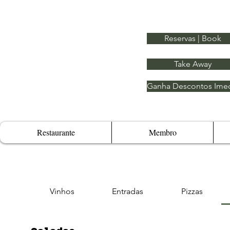
Reservas | Book
Take Away
Ganha Descontos Imed
Restaurante
Membro
Vinhos
Entradas
Pizzas