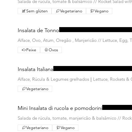
Salada de rúcula, tomate & balsâmico // Rocket Salad wi
Sem glúten
Vegetariano
Vegano
Insalata de Tonno
Alface, Ovo, Atum, Oregão , Manjericão // Lettuce, Egg, 
Peixe
Ovos
Insalata Italiana
Alface, Rúcula & Legumes grelhados || L
Vegetariano
Mini Insalata di rucola e pomodorini
Salada de rúcula, tomate, manjericão & balsâmico // Roc
Vegetariano
Vegano