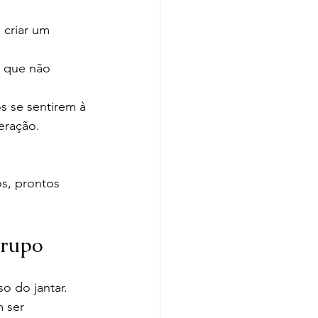
 criar um 
s que não 
s se sentirem à 
eração.
os, prontos 
grupo
o do jantar. 
 ser 