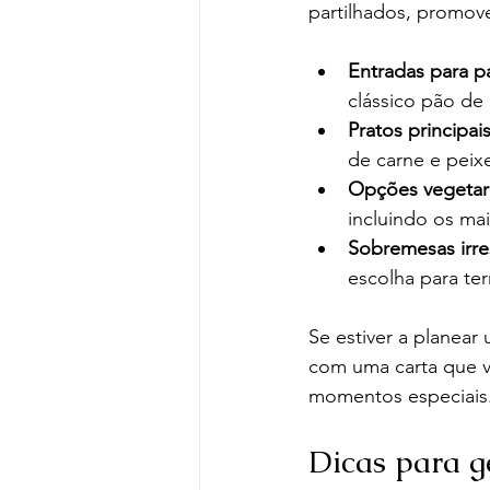
partilhados, promov
Entradas para pa
clássico pão de
Pratos principais
de carne e peix
Opções vegetari
incluindo os ma
Sobremesas irres
escolha para te
Se estiver a planea
com uma carta que val
momentos especiais
Dicas para ge