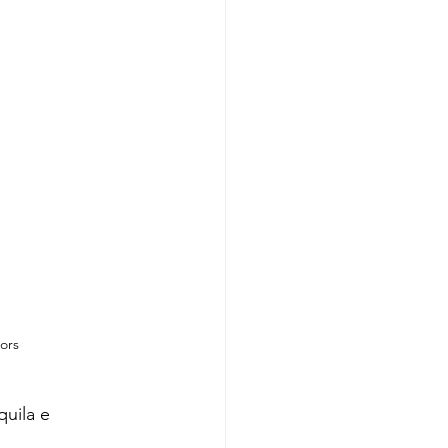
ors
uila e 