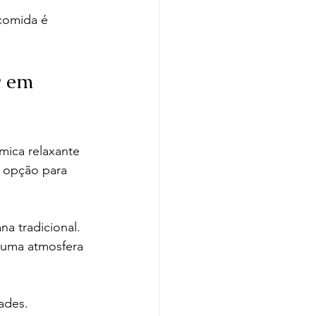
comida é 
r em 
mica relaxante 
e opção para 
na tradicional.
m uma atmosfera 
ades.