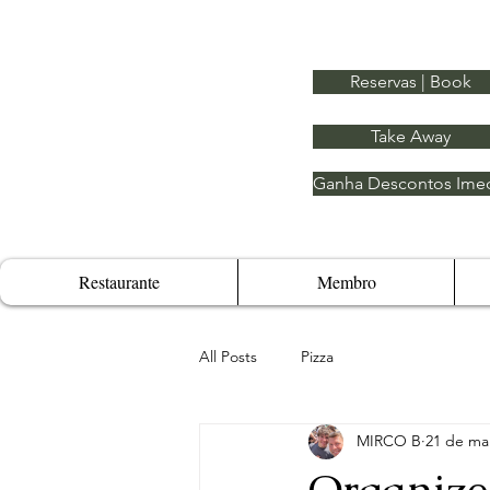
Reservas | Book
Take Away
Ganha Descontos Imed
Restaurante
Membro
All Posts
Pizza
MIRCO B
21 de mai
Organize