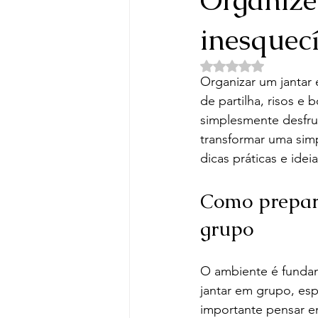
inesquecí
Avaliado com NaN d
Organizar um jantar
de partilha, risos e
simplesmente desfru
transformar uma simp
dicas práticas e ide
Como prepara
grupo
O ambiente é fundam
jantar em grupo, esp
importante pensar em