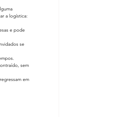
alguma 
r a logística:
resas e pode 
nvidados se 
tempos.
ontraído, sem 
 regressam em 