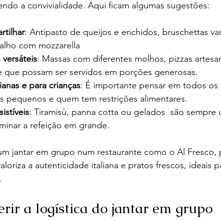
endo a convivialidade. Aqui ficam algumas sugestões:
rtilhar
: Antipasto de queijos e enchidos, bruschettas var
 alho com mozzarella 
 versáteis
: Massas com diferentes molhos, pizzas artesan
e que possam ser servidos em porções generosas.
anas e para crianças
: É importante pensar em todos os
is pequenos e quem tem restrições alimentares.
istíveis
: Tiramisù, panna cotta ou gelados  são sempre
rminar a refeição em grande.
r um jantar em grupo num restaurante como o Al Fresco,
oriza a autenticidade italiana e pratos frescos, ideais pa
.
rir a logística do jantar em grupo