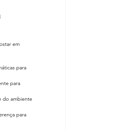
 
ostar em 
áticas para 
ente para 
 e do ambiente 
erença para 