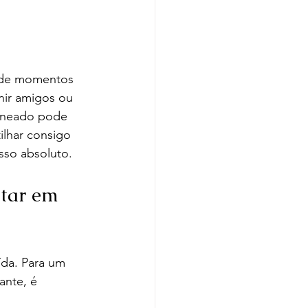
a de momentos 
nir amigos ou 
laneado pode 
ilhar consigo 
sso absoluto.
tar em 
da. Para um 
ante, é 